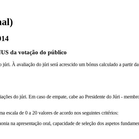
nal)
014
US da votação do público
o júri. À avaliação do júri será acrescido um bónus calculado a partir d
aliações do júri. Em caso de empate, cabe ao Presidente do Júri - memb
a escala de 0 a 20 valores de acordo nos seguintes critérios:
monia na apresentação oral, capacidade de seleção dos aspetos fundament