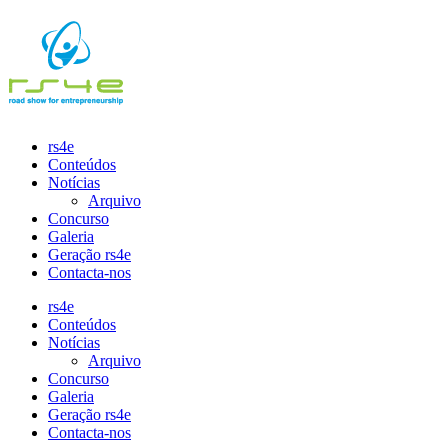
Pular
para
o
conteúdo
rs4e
Conteúdos
Notícias
Arquivo
Concurso
Galeria
Geração rs4e
Contacta-nos
rs4e
Conteúdos
Notícias
Arquivo
Concurso
Galeria
Geração rs4e
Contacta-nos